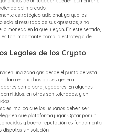
as ganancias de un jugador pueden aumentar o 
ndiendo del mercado.
nte estratégico adicional, ya que los 
solo el resultado de sus apuestas, sino 
la moneda en la que juegan. En este sentido, 
ro es tan importante como la estrategia de 
os Legales de los Crypto 
ar en una zona gris desde el punto de vista 
ión clara en muchos países genera 
radores como para jugadores. En algunos 
ermitidos, en otros son tolerados, y en 
idos.
sales implica que los usuarios deben ser 
egir en qué plataforma jugar. Optar por un 
econocidas y buena reputación es fundamental 
 disputas sin solución.