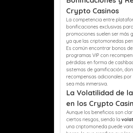
Bonificaciones y R
Crypto Casinos
La competencia entre platafor
bonificaciones exclusivas para 
promociones suelen ser más ge
ya que las criptomonedas permi
Es común encontrar bonos de b
programas VIP con recompensa
pérdidas en forma de cashbac
sistemas de gamificación, don
recompensas adicionales por su
sea más inmersiva.
La Volatilidad de l
en los Crypto Casi
Aunque los beneficios son clar
ciertos riesgos, siendo la 
volat
una criptomoneda puede varia