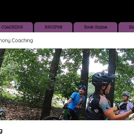
COACHING
RECIPES
Book Online
Bl
thony Coaching
g