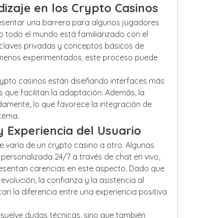
izaje en los Crypto Casinos
sentar una barrera para algunos jugadores 
No todo el mundo está familiarizado con el 
, claves privadas y conceptos básicos de 
 menos experimentados, este proceso puede 
ypto casinos están diseñando interfaces más 
es que facilitan la adaptación. Además, la 
amente, lo que favorece la integración de 
stema.
y Experiencia del Usuario
nte varía de un crypto casino a otro. Algunas 
ersonalizada 24/7 a través de chat en vivo, 
esentan carencias en este aspecto. Dado que 
evolución, la confianza y la asistencia al 
n la diferencia entre una experiencia positiva 
esuelve dudas técnicas, sino que también 