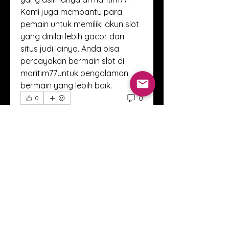
Kami juga membantu para 
pemain untuk memiliki akun slot 
yang dinilai lebih gacor dari 
situs judi lainya. Anda bisa 
percayakan bermain slot di 
maritim77untuk pengalaman 
bermain yang lebih baik.
0
0
Write a comment...
About
Welcome to the Crystal Anthony
Coaching online group! This i
...
Read more