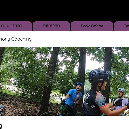
COACHING
RECIPES
Book Online
Bl
thony Coaching
g