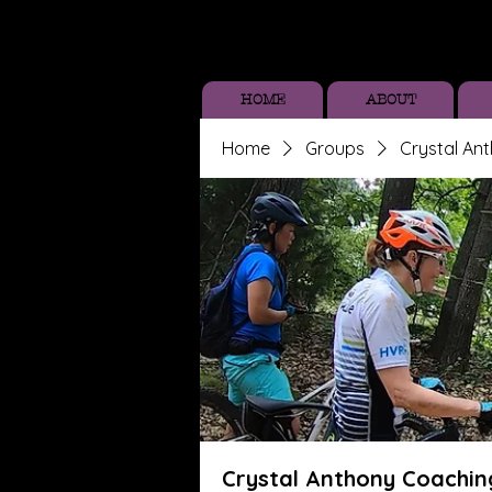
HOME
ABOUT
Home
Groups
Crystal An
Crystal Anthony Coachin