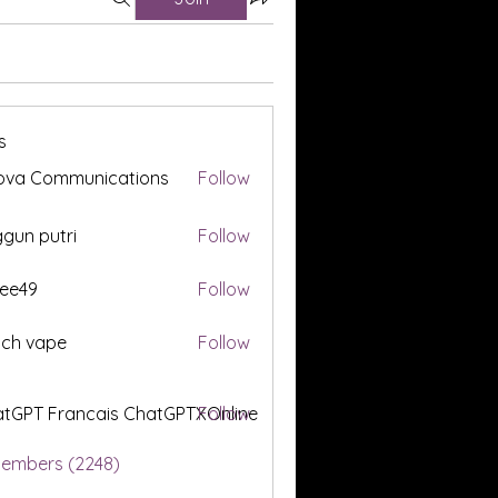
s
ova Communications
Follow
gun putri
Follow
ee49
Follow
tch vape
Follow
tGPT Francais ChatGPTXOnline
Follow
Members (2248)