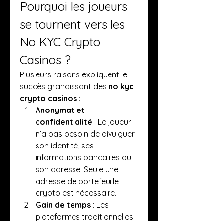
Pourquoi les joueurs 
se tournent vers les 
No KYC Crypto 
Casinos ?
Plusieurs raisons expliquent le 
succès grandissant des 
no kyc 
crypto casinos
 :
Anonymat et 
confidentialité
 : Le joueur 
n’a pas besoin de divulguer 
son identité, ses 
informations bancaires ou 
son adresse. Seule une 
adresse de portefeuille 
crypto est nécessaire.
Gain de temps
 : Les 
plateformes traditionnelles 