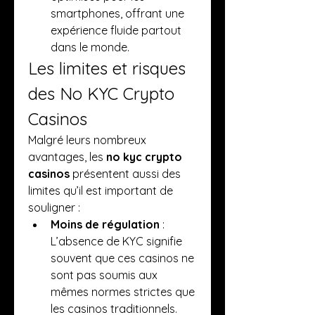
smartphones, offrant une 
expérience fluide partout 
dans le monde.
Les limites et risques 
des No KYC Crypto 
Casinos
Malgré leurs nombreux 
avantages, les 
no kyc crypto 
casinos
 présentent aussi des 
limites qu’il est important de 
souligner :
Moins de régulation
 : 
L’absence de KYC signifie 
souvent que ces casinos ne 
sont pas soumis aux 
mêmes normes strictes que 
les casinos traditionnels.