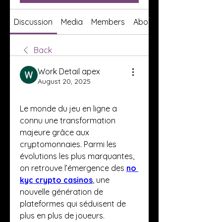
Discussion
Media
Members
About
Back
Work Detail apex
August 20, 2025
Le monde du jeu en ligne a 
connu une transformation 
majeure grâce aux 
cryptomonnaies. Parmi les 
évolutions les plus marquantes, 
on retrouve l’émergence des 
no 
kyc crypto casinos
, une 
nouvelle génération de 
plateformes qui séduisent de 
plus en plus de joueurs. 