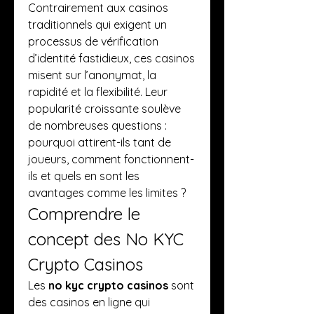
Contrairement aux casinos 
traditionnels qui exigent un 
processus de vérification 
d’identité fastidieux, ces casinos 
misent sur l’anonymat, la 
rapidité et la flexibilité. Leur 
popularité croissante soulève 
de nombreuses questions : 
pourquoi attirent-ils tant de 
joueurs, comment fonctionnent-
ils et quels en sont les 
avantages comme les limites ?
Comprendre le 
concept des No KYC 
Crypto Casinos
Les 
no kyc crypto casinos
 sont 
des casinos en ligne qui 