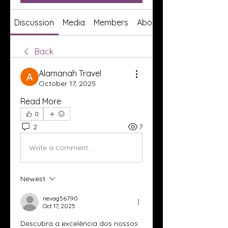
Discussion
Media
Members
About
Back
Alamanah Travel
October 17, 2025
Read More
0
2
7
Write a comment...
Newest
nevag56790
Oct 17, 2025
Descubra a excelência dos nossos 