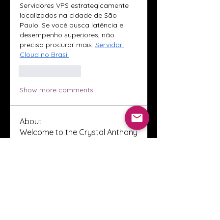
Servidores VPS estrategicamente 
localizados na cidade de São 
Paulo. Se você busca latência e 
desempenho superiores, não 
precisa procurar mais. 
Servidor 
Cloud no Brasil
Like
Reply
Show more comments
About
Welcome to the Crystal Anthony
Coaching online group! This i
...
Read more
Members
Innova Communications
Follow