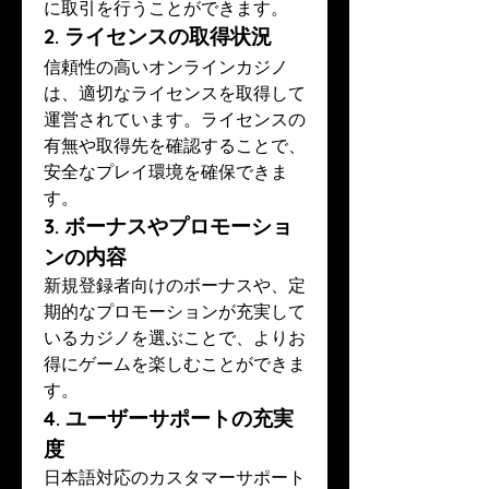
に取引を行うことができます。
2. ライセンスの取得状況
信頼性の高いオンラインカジノ
は、適切なライセンスを取得して
運営されています。ライセンスの
有無や取得先を確認することで、
安全なプレイ環境を確保できま
す。
3. ボーナスやプロモーショ
ンの内容
新規登録者向けのボーナスや、定
期的なプロモーションが充実して
いるカジノを選ぶことで、よりお
得にゲームを楽しむことができま
す。
4. ユーザーサポートの充実
度
日本語対応のカスタマーサポート