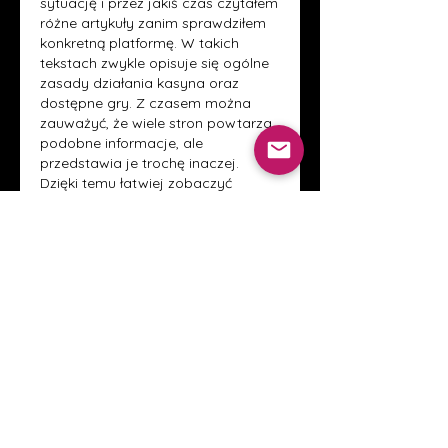
sytuację i przez jakiś czas czytałem 
różne artykuły zanim sprawdziłem 
konkretną platformę. W takich 
tekstach zwykle opisuje się ogólne 
zasady działania kasyna oraz 
dostępne gry. Z czasem można 
zauważyć, że wiele stron powtarza 
podobne informacje, ale 
przedstawia je trochę inaczej. 
Dzięki temu łatwiej zobaczyć 
szerszy obraz i zrozumieć jak 
funkcjonuje dana platforma. Z 
drugiej strony same opisy nie 
zawsze odpowiadają na wszystkie 
pytania. Dlatego traktuję je raczej 
jako punkt wyjścia do dalszego 
sprawdzania. Dopiero później 
można wyrobić sobie własną opinię.
Like
Reply
Show more comments