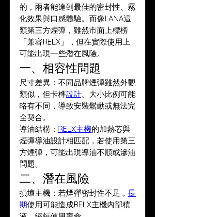
的，兩者能達到最佳的密封性、霧
化效果與口感體驗。而像LANA這
類第三方煙彈，雖然市面上標榜
「兼容RELX」，但在實際使用上
可能出現一些潛在風險。
一、相容性問題
尺寸差異：不同品牌煙彈雖然外觀
類似，但卡榫
設計
、大小比例可能
略有不同，導致安裝鬆動或無法完
全契合。
導油結構：
RELX主機
的加熱芯與
煙彈導油設計相匹配，若使用第三
方煙彈，可能出現導油不順或滲油
問題。
二、潛在風險
損壞主機：若煙彈密封性不足，
長
期
使用可能造成RELX主機內部積
液，縮短使用壽命。