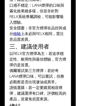
口感不穩定：LANA煙彈的口味與
霧化效果雖多樣，但並非針對
RELX系統專屬調校，可能影響吸
入體驗。
安全隱憂：非官方煙彈在品控與成
分
檢驗
上未必與RELX相同，需注
意品質差異。
三、建議使用者
以RELX官方煙彈為主：若追求穩
定性、耐用性與最佳體驗，官方煙
彈仍是首選。
偶爾嘗試第三方煙彈：若好奇
LANA煙彈口味，可以嘗試，但務
必觀察是否出現滲油或異常。
謹慎選購：若一定要購買相容煙
彈，建議選擇有口碑、評價較高的
產品，並避免劣質來源。