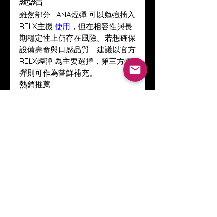
總結
雖然部分 LANA煙彈 可以勉強插入 
RELX主機 
使用
，但在相容性與長
期穩定性上仍存在風險。若想確保
設備壽命與口感品質，建議以官方 
RELX煙彈 為主要選擇，第三方煙
彈則可作為嘗鮮補充。
熱銷推薦
Xiaoke主機
｜
SP2S主機
｜
Kis5主
機
｜
ILIA主機
｜
LANA主機
｜
MEHA
主機
｜
Mohoo主機
｜
DIYA主機
｜
｜
SWAG主機
｜
INF主機
｜
LUCKIN
主機
｜
一次性電子煙
｜
電子煙煙油
0
0
39
Write a comment...