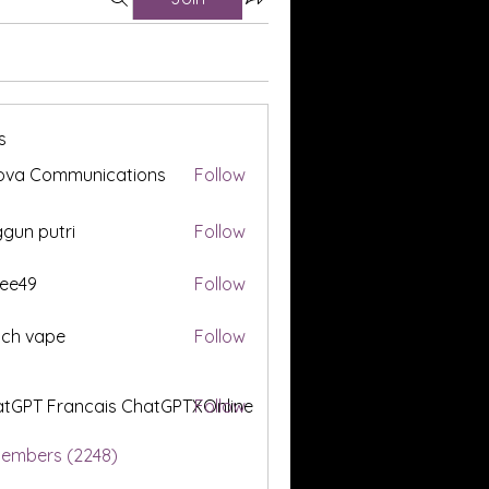
s
ova Communications
Follow
gun putri
Follow
ee49
Follow
tch vape
Follow
tGPT Francais ChatGPTXOnline
Follow
Members (2248)