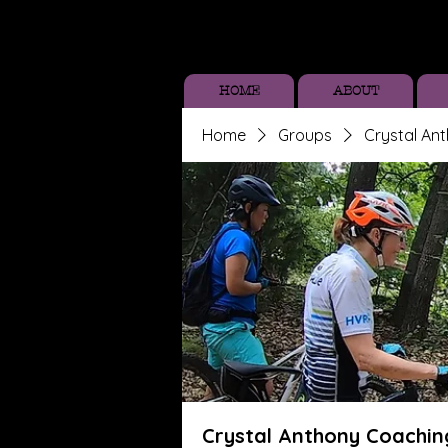
HOME
ABOUT
Home
Groups
Crystal An
Crystal Anthony Coachin