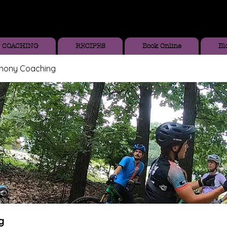
COACHING
RECIPES
Book Online
Bl
thony Coaching
g