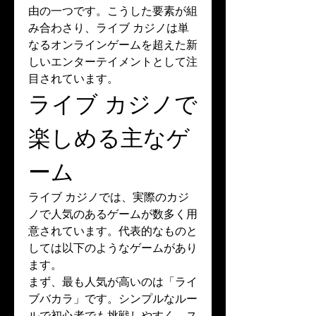
由の一つです。こうした要素が組
み合わさり、ライブ カジノは単
なるオンラインゲームを超えた新
しいエンターテイメントとして注
目されています。
ライブ カジノで
楽しめる主なゲ
ーム
ライブ カジノでは、実際のカジ
ノで人気のあるゲームが数多く用
意されています。代表的なものと
しては以下のようなゲームがあり
ます。
まず、最も人気が高いのは「ライ
ブバカラ」です。シンプルなルー
ルで初心者でも挑戦しやすく、ス