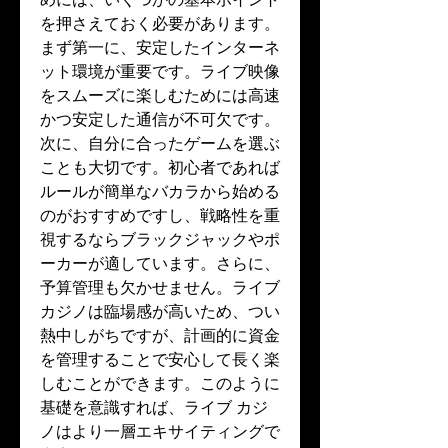
を押さえておく必要があります。
まず第一に、安定したインターネ
ット環境が重要です。ライブ映像
をスムーズに楽しむためには高速
かつ安定した通信が不可欠です。
次に、自分に合ったゲームを選ぶ
ことも大切です。初心者であれば
ルールが簡単なバカラから始める
のがおすすめですし、戦略性を重
視するならブラックジャックやポ
ーカーが適しています。さらに、
予算管理も欠かせません。ライブ 
カジノは臨場感が高いため、つい
熱中しがちですが、計画的に資金
を管理することで安心して長く楽
しむことができます。このように
基礎を意識すれば、ライブ カジ
ノはより一層エキサイティングで