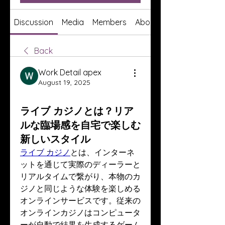
Discussion
Media
Members
About
Back
Work Detail apex
August 19, 2025
ライブ カジノとは？リア
ルな臨場感を自宅で楽しむ
新しいスタイル
ライブ カジノ
とは、インターネ
ットを通じて実際のディーラーと
リアルタイムで繋がり、本物のカ
ジノと同じような体験を楽しめる
オンラインサービスです。従来の
オンラインカジノはコンピュータ
ーが自動で結果を生成するゲーム