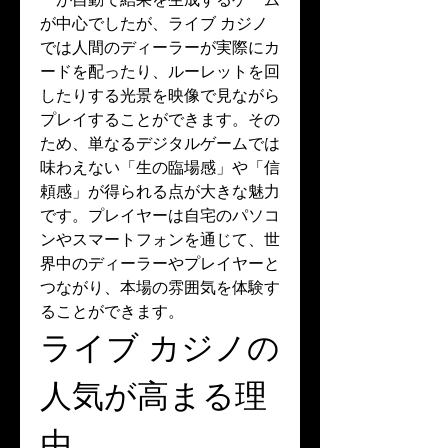
が中心でしたが、ライブ カジノ
では人間のディーラーが実際にカ
ードを配ったり、ルーレットを回
したりする光景を映像で見ながら
プレイすることができます。その
ため、単なるデジタルゲームでは
味わえない「生の臨場感」や「信
頼感」が得られる点が大きな魅力
です。プレイヤーは自宅のパソコ
ンやスマートフォンを通じて、世
界中のディーラーやプレイヤーと
つながり、本場の雰囲気を体験す
ることができます。
ライブ カジノの
人気が高まる理
由