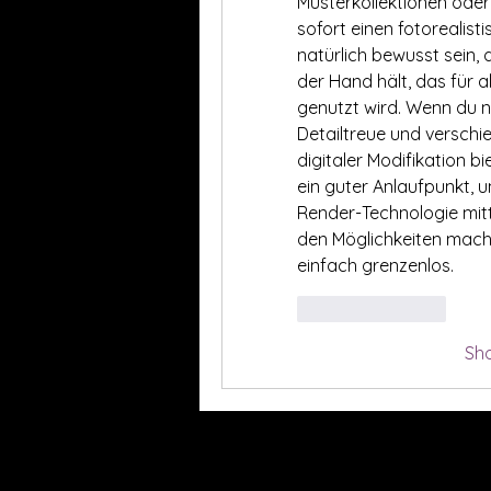
Musterkollektionen oder
sofort einen fotorealis
natürlich bewusst sein,
der Hand hält, das für 
genutzt wird. Wenn du na
Detailtreue und verschi
digitaler Modifikation bi
ein guter Anlaufpunkt, um
Render-Technologie mitt
den Möglichkeiten macht,
einfach grenzenlos.
Like
Reply
Sh