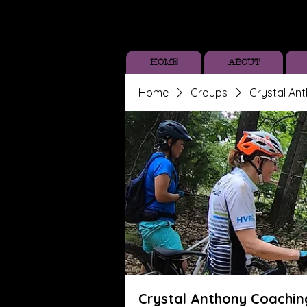
HOME
ABOUT
Home
Groups
Crystal An
Crystal Anthony Coachin