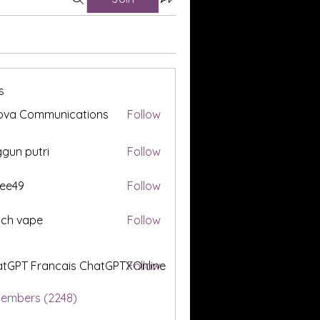
s
ova Communications
Follow
gun putri
Follow
ee49
Follow
tch vape
Follow
tGPT Francais ChatGPTXOnline
Follow
Members (2248)