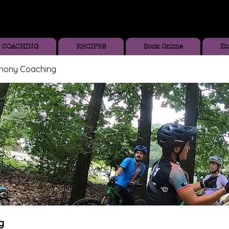
COACHING
RECIPES
Book Online
Bl
thony Coaching
g