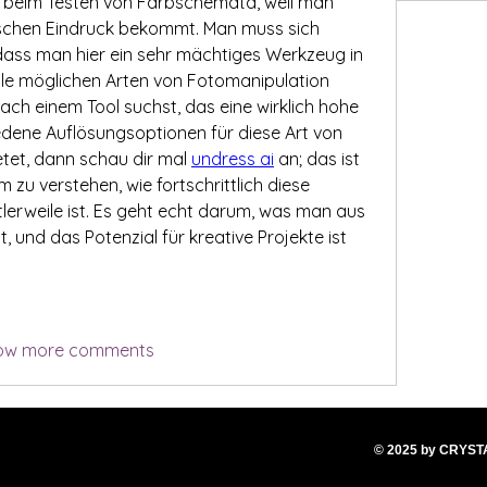
 beim Testen von Farbschemata, weil man 
tischen Eindruck bekommt. Man muss sich 
 dass man hier ein sehr mächtiges Werkzeug in 
alle möglichen Arten von Fotomanipulation 
ch einem Tool suchst, das eine wirklich hohe 
edene Auflösungsoptionen für diese Art von 
etet, dann schau dir mal 
undress ai
 an; das ist 
 zu verstehen, wie fortschrittlich diese 
lerweile ist. Es geht echt darum, was man aus 
 und das Potenzial für kreative Projekte ist 
ow more comments
© 2025
by CRYS
T