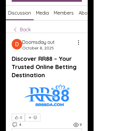
Discussion
Media
Members
About
Back
Doomsday out
October 8, 2025
Discover RR88 – Your
Trusted Online Betting
Destination
0
4
9