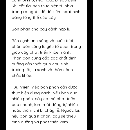
cành bị khô, héo hoặc bị sâu bệnh. 
Khi cắt tỉa, nên thực hiện từ phía 
trong ra ngoài để dễ kiểm soát hình 
dáng tổng thể của cây.
Bón phân cho cây cảnh hợp lý
Bên cạnh ánh sáng và nước tưới, 
phân bón cũng là yếu tố quan trọng 
giúp cây phát triển khỏe mạnh. 
Phân bón cung cấp các chất dinh 
dưỡng cần thiết giúp cây sinh 
trưởng tốt, lá xanh và thân cành 
chắc khỏe.
Tuy nhiên, việc bón phân cần được 
thực hiện đúng cách. Nếu bón quá 
nhiều phân, cây có thể phát triển 
quá nhanh, làm mất dáng tự nhiên 
hoặc thậm chí bị cháy rễ. Ngược lại, 
nếu bón quá ít phân, cây sẽ thiếu 
dinh dưỡng và phát triển kém.