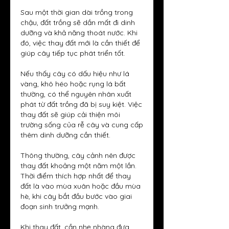
Sau một thời gian dài trồng trong 
chậu, đất trồng sẽ dần mất đi dinh 
dưỡng và khả năng thoát nước. Khi 
đó, việc thay đất mới là cần thiết để 
giúp cây tiếp tục phát triển tốt.
Nếu thấy cây có dấu hiệu như lá 
vàng, khô héo hoặc rụng lá bất 
thường, có thể nguyên nhân xuất 
phát từ đất trồng đã bị suy kiệt. Việc 
thay đất sẽ giúp cải thiện môi 
trường sống của rễ cây và cung cấp 
thêm dinh dưỡng cần thiết.
Thông thường, cây cảnh nên được 
thay đất khoảng một năm một lần. 
Thời điểm thích hợp nhất để thay 
đất là vào mùa xuân hoặc đầu mùa 
hè, khi cây bắt đầu bước vào giai 
đoạn sinh trưởng mạnh.
Khi thay đất, cần nhẹ nhàng đưa 