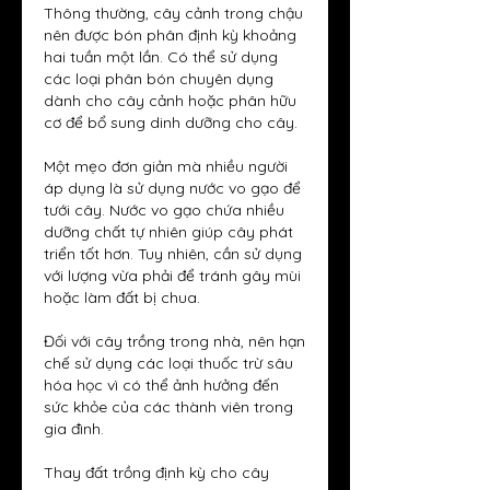
Thông thường, cây cảnh trong chậu 
nên được bón phân định kỳ khoảng 
hai tuần một lần. Có thể sử dụng 
các loại phân bón chuyên dụng 
dành cho cây cảnh hoặc phân hữu 
cơ để bổ sung dinh dưỡng cho cây.
Một mẹo đơn giản mà nhiều người 
áp dụng là sử dụng nước vo gạo để 
tưới cây. Nước vo gạo chứa nhiều 
dưỡng chất tự nhiên giúp cây phát 
triển tốt hơn. Tuy nhiên, cần sử dụng 
với lượng vừa phải để tránh gây mùi 
hoặc làm đất bị chua.
Đối với cây trồng trong nhà, nên hạn 
chế sử dụng các loại thuốc trừ sâu 
hóa học vì có thể ảnh hưởng đến 
sức khỏe của các thành viên trong 
gia đình.
Thay đất trồng định kỳ cho cây