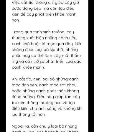
Việc cắt tỉa không chỉ giúp cây giữ 
được dáng đẹp mà còn tạo điều 
kiện để cây phát triển khỏe mạnh 
hơn.
Trong quá trình sinh trưởng, cây 
thường xuất hiện những cành yếu, 
cành khô hoặc lá mọc quá dày. Nếu 
không được loại bỏ kịp thời, những 
phần này có thể làm cây mất thẩm 
mỹ và cản trở sự phát triển của các 
cành khỏe mạnh.
Khi cắt tỉa, nên loại bỏ những cành 
mọc đan xen, cành mọc sát nhau 
hoặc những cành phát triển không 
đúng hướng. Điều này giúp tán cây 
trở nên thông thoáng hơn và tạo 
điều kiện cho ánh sáng và không khí 
lưu thông tốt hơn.
Ngoài ra, cần chú ý loại bỏ những 