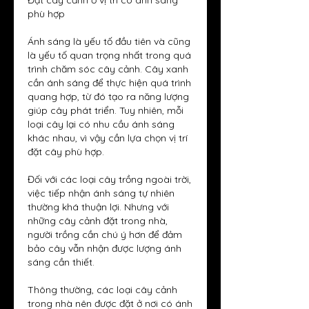
Đặt cây cảnh ở vị trí có ánh sáng 
phù hợp
Ánh sáng là yếu tố đầu tiên và cũng 
là yếu tố quan trọng nhất trong quá 
trình chăm sóc cây cảnh. Cây xanh 
cần ánh sáng để thực hiện quá trình 
quang hợp, từ đó tạo ra năng lượng 
giúp cây phát triển. Tuy nhiên, mỗi 
loại cây lại có nhu cầu ánh sáng 
khác nhau, vì vậy cần lựa chọn vị trí 
đặt cây phù hợp.
Đối với các loại cây trồng ngoài trời, 
việc tiếp nhận ánh sáng tự nhiên 
thường khá thuận lợi. Nhưng với 
những cây cảnh đặt trong nhà, 
người trồng cần chú ý hơn để đảm 
bảo cây vẫn nhận được lượng ánh 
sáng cần thiết.
Thông thường, các loại cây cảnh 
trong nhà nên được đặt ở nơi có ánh 