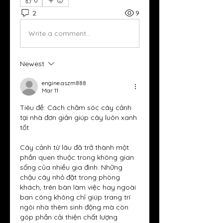
0
2
9
Write a comment...
Newest
engine.aszm888
Mar 11
Tiêu đề: Cách chăm sóc cây cảnh 
tại nhà đơn giản giúp cây luôn xanh 
tốt
Cây cảnh từ lâu đã trở thành một 
phần quen thuộc trong không gian 
sống của nhiều gia đình. Những 
chậu cây nhỏ đặt trong phòng 
khách, trên bàn làm việc hay ngoài 
ban công không chỉ giúp trang trí 
ngôi nhà thêm sinh động mà còn 
góp phần cải thiện chất lượng 