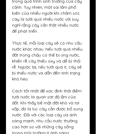
trong quá trình sinh trưởng của cây 
cảnh. Tuy nhiên, một sai lầm phổ 
biến của nhiều người khi chăm sóc 
cây là tưới quá nhiều nước với suy 
nghĩ rằng cây cần thật nhiều nước 
để phát triển.
Thực tế, mỗi loại cây sẽ có nhu cầu 
nước khác nhau. Nếu tưới quá nhiều, 
đất trong chậu có thể bị úng nước, 
khiến rễ cây thiếu oxy và dễ bị thối 
rễ. Ngược lại, nếu tưới quá ít, cây sẽ 
bị thiếu nước và dẫn đến tình trạng 
khô héo.
Cách tốt nhất để xác định thời điểm 
tưới nước là quan sát độ ẩm của 
đất. Khi thấy bề mặt đất khô và tơi 
xốp, đó là lúc cây cần được bổ sung 
nước. Đối với các loại cây ưa ánh 
sáng mạnh, nhu cầu nước thường 
cao hơn so với những cây sống 
trong môi trường ít ánh sáng.