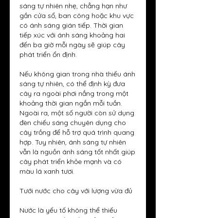
sáng tự nhiên nhẹ, chẳng hạn như 
gần cửa sổ, ban công hoặc khu vực 
có ánh sáng gián tiếp. Thời gian 
tiếp xúc với ánh sáng khoảng hai 
đến ba giờ mỗi ngày sẽ giúp cây 
phát triển ổn định.
Nếu không gian trong nhà thiếu ánh 
sáng tự nhiên, có thể định kỳ đưa 
cây ra ngoài phơi nắng trong một 
khoảng thời gian ngắn mỗi tuần. 
Ngoài ra, một số người còn sử dụng 
đèn chiếu sáng chuyên dụng cho 
cây trồng để hỗ trợ quá trình quang 
hợp. Tuy nhiên, ánh sáng tự nhiên 
vẫn là nguồn ánh sáng tốt nhất giúp 
cây phát triển khỏe mạnh và có 
màu lá xanh tươi.
Tưới nước cho cây với lượng vừa đủ
Nước là yếu tố không thể thiếu 