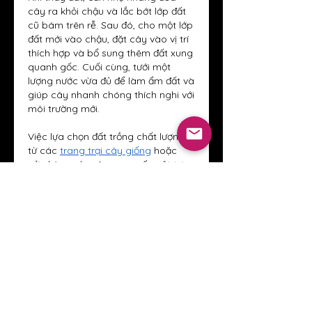
cây ra khỏi chậu và lắc bớt lớp đất 
cũ bám trên rễ. Sau đó, cho một lớp 
đất mới vào chậu, đặt cây vào vị trí 
thích hợp và bổ sung thêm đất xung 
quanh gốc. Cuối cùng, tưới một 
lượng nước vừa đủ để làm ẩm đất và 
giúp cây nhanh chóng thích nghi với 
môi trường mới.
Việc lựa chọn đất trồng chất lượng 
từ các 
trang trại cây giống
 hoặc 
cửa hàng chuyên cung cấp vật tư 
nông nghiệp cũng góp phần giúp 
cây phát triển ổn định và hạn chế 
các vấn đề về sâu bệnh.
Chọn chậu trồng phù hợp với cây
Chậu trồng là yếu tố quan trọng ảnh 
hưởng trực tiếp đến sự phát triển 
của cây cảnh. Một chậu cây phù 
hợp không chỉ giúp cây phát triển 