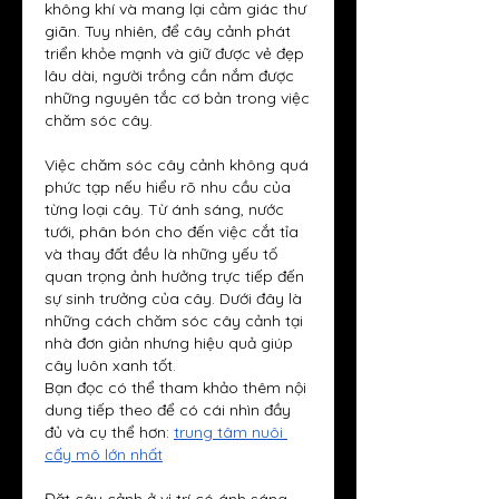
không khí và mang lại cảm giác thư 
giãn. Tuy nhiên, để cây cảnh phát 
triển khỏe mạnh và giữ được vẻ đẹp 
lâu dài, người trồng cần nắm được 
những nguyên tắc cơ bản trong việc 
chăm sóc cây.
Việc chăm sóc cây cảnh không quá 
phức tạp nếu hiểu rõ nhu cầu của 
từng loại cây. Từ ánh sáng, nước 
tưới, phân bón cho đến việc cắt tỉa 
và thay đất đều là những yếu tố 
quan trọng ảnh hưởng trực tiếp đến 
sự sinh trưởng của cây. Dưới đây là 
những cách chăm sóc cây cảnh tại 
nhà đơn giản nhưng hiệu quả giúp 
cây luôn xanh tốt.
Bạn đọc có thể tham khảo thêm nội 
dung tiếp theo để có cái nhìn đầy 
đủ và cụ thể hơn: 
trung tâm nuôi 
cấy mô lớn nhất