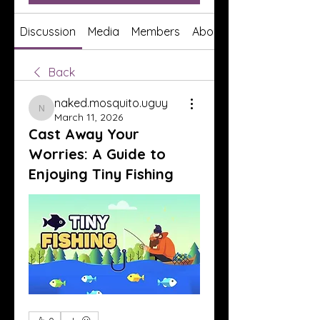
Discussion
Media
Members
About
Back
naked.mosquito.uguy
naked.mosquito.uguy
March 11, 2026
Cast Away Your
Worries: A Guide to
Enjoying Tiny Fishing