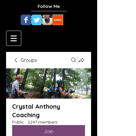
Follow Me
Groups
Crystal Anthony
Coaching
Public
·
2247 members
Join