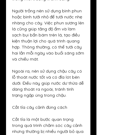
Người trồng nên sử dụng bình phun 
hoặc bình tưới nhỏ để tưới nước nhẹ 
nhàng cho cây. Việc phun sương lên 
lá cũng giúp tăng độ ẩm và làm 
sạch bụi bẩn bám trên lá, tạo điều 
kiện thuận lợi cho quá trình quang 
hợp. Thông thường, có thể tưới cây 
hai lần mỗi ngày vào buổi sáng sớm 
và chiều mát.
Ngoài ra, nên sử dụng chậu cây có 
lỗ thoát nước tốt và có đĩa lót bên 
dưới. Điều này giúp nước dư thừa dễ 
dàng thoát ra ngoài, tránh tình 
trạng ngập úng trong chậu.
Cắt tỉa cây cảnh đúng cách
Cắt tỉa là một bước quan trọng 
trong quá trình chăm sóc cây cảnh 
nhưng thường bị nhiều người bỏ qua. 