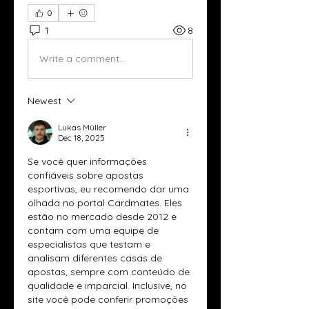
0
1
8
Write a comment...
Newest
Lukas Müller
Dec 18, 2025
Se você quer informações 
confiáveis sobre apostas 
esportivas, eu recomendo dar uma 
olhada no portal Cardmates. Eles 
estão no mercado desde 2012 e 
contam com uma equipe de 
especialistas que testam e 
analisam diferentes casas de 
apostas, sempre com conteúdo de 
qualidade e imparcial. Inclusive, no 
site você pode conferir promoções 