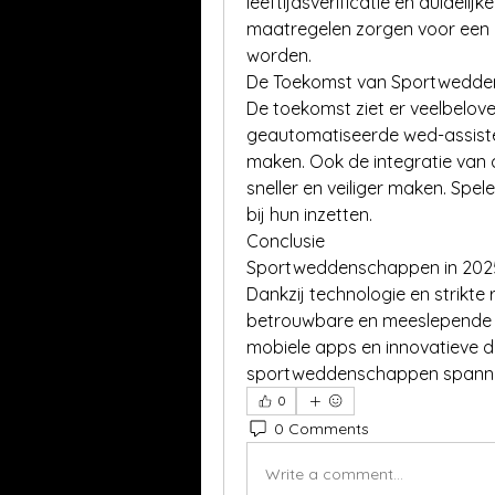
leeftijdsverificatie en duideli
maatregelen zorgen voor een 
worden.
De Toekomst van Sportwedd
De toekomst ziet er veelbelovend
geautomatiseerde wed-assisten
maken. Ook de integratie van
sneller en veiliger maken. Speler
bij hun inzetten.
Conclusie
Sportweddenschappen in 2025 zij
Dankzij technologie en strikte 
betrouwbare en meeslepende er
mobiele apps en innovatieve 
sportweddenschappen spanne
0
0 Comments
Write a comment...