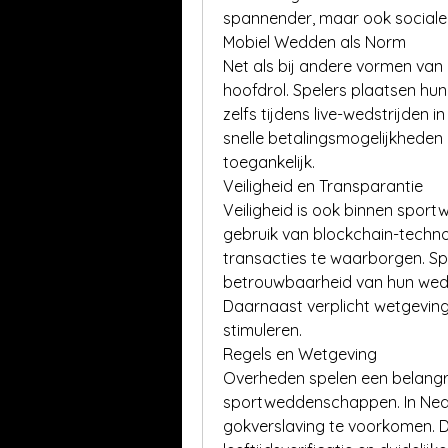
spannender, maar ook socialer
Mobiel Wedden als Norm
Net als bij andere vormen van 
hoofdrol. Spelers plaatsen hun 
zelfs tijdens live-wedstrijden i
snelle betalingsmogelijkhede
toegankelijk.
Veiligheid en Transparantie
Veiligheid is ook binnen spor
gebruik van blockchain-technol
transacties te waarborgen. Sp
betrouwbaarheid van hun we
Daarnaast verplicht wetgevin
stimuleren.
Regels en Wetgeving
Overheden spelen een belangrijk
sportweddenschappen. In Neder
gokverslaving te voorkomen. Dit