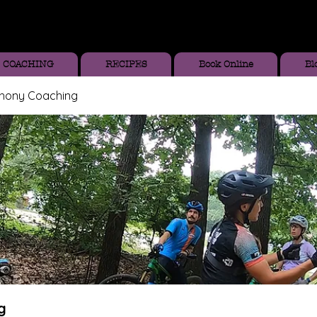
COACHING
RECIPES
Book Online
Bl
thony Coaching
g