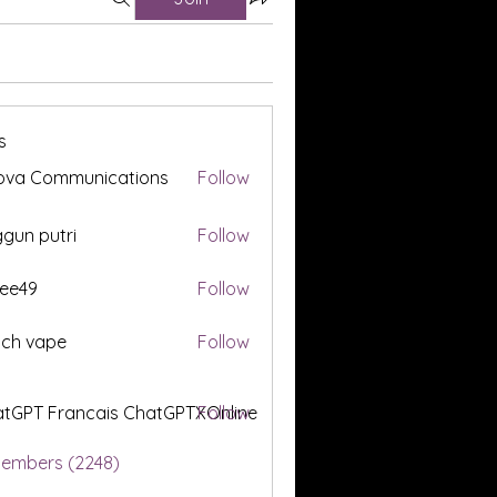
s
ova Communications
Follow
gun putri
Follow
ee49
Follow
tch vape
Follow
tGPT Francais ChatGPTXOnline
Follow
Members (2248)