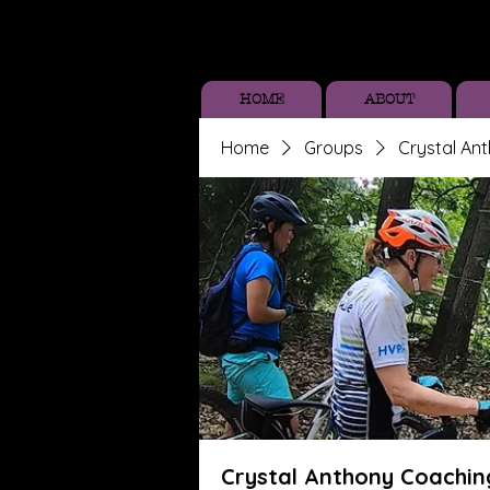
HOME
ABOUT
Home
Groups
Crystal An
Crystal Anthony Coachin