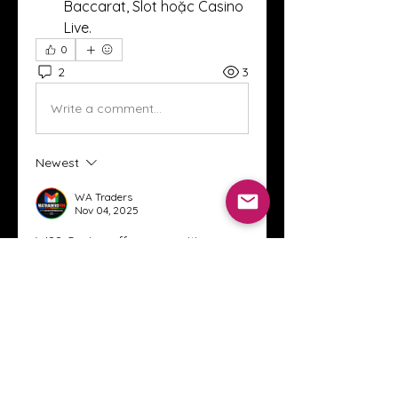
Baccarat, Slot hoặc Casino 
Live.
0
2
3
Write a comment...
Newest
WA Traders
Nov 04, 2025
W88 Casino offers an exciting 
variety of games and live dealer 
experiences, but for players seeking 
extra value before making a 
deposit, an 
A33 Club no deposit 
bonus
 is a great alternative. These 
no deposit bonuses allow new users 
to explore slots, table games, and 
live casino features without 