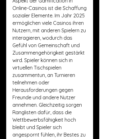
Aspekt der Gamification in 
Online-Casinos ist die Schaffung 
sozialer Elemente. Im Jahr 2025 
ermöglichen viele Casinos ihren 
Nutzern, mit anderen Spielern zu 
interagieren, wodurch das 
Gefühl von Gemeinschaft und 
Zusammengehörigkeit gestärkt 
wird. Spieler können sich in 
virtuellen Tischspielen 
zusammentun, an Turnieren 
teilnehmen oder 
Herausforderungen gegen 
Freunde und andere Nutzer 
annehmen. Gleichzeitig sorgen 
Ranglisten dafür, dass die 
Wettbewerbsfähigkeit hoch 
bleibt und Spieler sich 
angespornt fühlen, ihr Bestes zu 