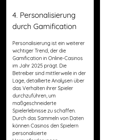
4. Personalisierung 
durch Gamification
Personalisierung ist ein weiterer 
wichtiger Trend, der die 
Gamification in Online-Casinos 
im Jahr 2025 prägt. Die 
Betreiber sind mittlerweile in der 
Lage, detaillierte Analysen über 
das Verhalten ihrer Spieler 
durchzuführen, um 
maßgeschneiderte 
Spielerlebnisse zu schaffen. 
Durch das Sammeln von Daten 
können Casinos den Spielern 
personalisierte 