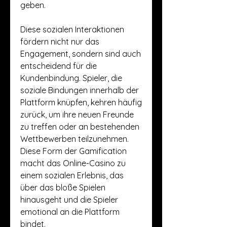
geben.
Diese sozialen Interaktionen 
fördern nicht nur das 
Engagement, sondern sind auch 
entscheidend für die 
Kundenbindung. Spieler, die 
soziale Bindungen innerhalb der 
Plattform knüpfen, kehren häufig 
zurück, um ihre neuen Freunde 
zu treffen oder an bestehenden 
Wettbewerben teilzunehmen. 
Diese Form der Gamification 
macht das Online-Casino zu 
einem sozialen Erlebnis, das 
über das bloße Spielen 
hinausgeht und die Spieler 
emotional an die Plattform 
bindet.