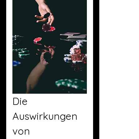
Die 
Auswirkungen 
von 