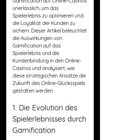
Gamification auf Online-Casinos 
unerlässlich, um das 
Spielerlebnis zu optimieren und 
die Loyalität der Kunden zu 
sichern. Dieser Artikel beleuchtet 
die Auswirkungen von 
Gamification auf das 
Spielerlebnis und die 
Kundenbindung in den Online-
Casinos und analysiert, wie 
diese strategischen Ansätze die 
Zukunft des Online-Glücksspiels 
gestalten werden.
1. Die Evolution des 
Spielerlebnisses durch 
Gamification