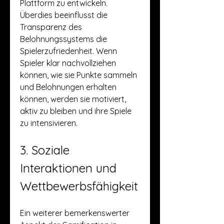
Plattform zu entwickeln. 
Überdies beeinflusst die 
Transparenz des 
Belohnungssystems die 
Spielerzufriedenheit. Wenn 
Spieler klar nachvollziehen 
können, wie sie Punkte sammeln 
und Belohnungen erhalten 
können, werden sie motiviert, 
aktiv zu bleiben und ihre Spiele 
zu intensivieren.
3. Soziale 
Interaktionen und 
Wettbewerbsfähigkeit
Ein weiterer bemerkenswerter 