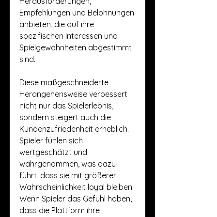
Herausforderungen, 
Empfehlungen und Belohnungen 
anbieten, die auf ihre 
spezifischen Interessen und 
Spielgewohnheiten abgestimmt 
sind.
Diese maßgeschneiderte 
Herangehensweise verbessert 
nicht nur das Spielerlebnis, 
sondern steigert auch die 
Kundenzufriedenheit erheblich. 
Spieler fühlen sich 
wertgeschätzt und 
wahrgenommen, was dazu 
führt, dass sie mit größerer 
Wahrscheinlichkeit loyal bleiben. 
Wenn Spieler das Gefühl haben, 
dass die Plattform ihre 