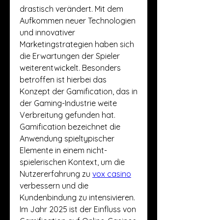
drastisch verändert. Mit dem 
Aufkommen neuer Technologien 
und innovativer 
Marketingstrategien haben sich 
die Erwartungen der Spieler 
weiterentwickelt. Besonders 
betroffen ist hierbei das 
Konzept der Gamification, das in 
der Gaming-Industrie weite 
Verbreitung gefunden hat. 
Gamification bezeichnet die 
Anwendung spieltypischer 
Elemente in einem nicht-
spielerischen Kontext, um die 
Nutzererfahrung zu 
vox casino
verbessern und die 
Kundenbindung zu intensivieren. 
Im Jahr 2025 ist der Einfluss von 