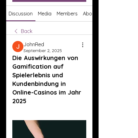
Discussion
Media
Members
About
Back
JohnRed
September 2, 2025
Die Auswirkungen von
Gamification auf
Spielerlebnis und
Kundenbindung in
Online-Casinos im Jahr
2025