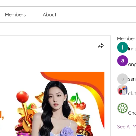
Members
About
Member
Inn
ang
ssn
ssnee49
clu
Cha
See All 