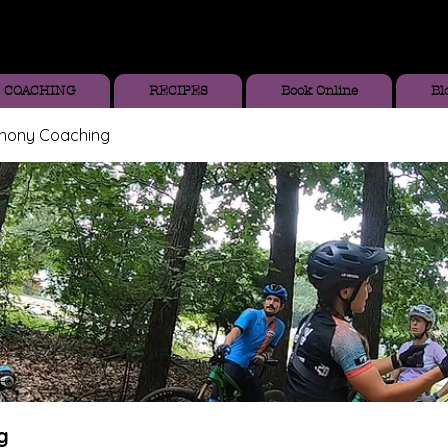
COACHING
RECIPES
Book Online
Bl
thony Coaching
g