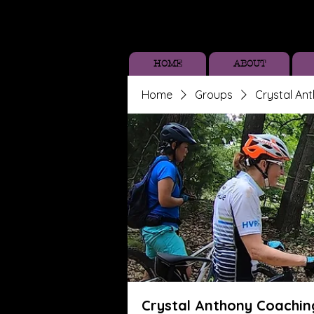
HOME
ABOUT
Home
Groups
Crystal An
Crystal Anthony Coachin