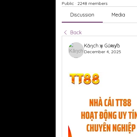
Public
·
2248 members
Discussion
Media
Back
Kăŋch ʞı Gűʀɩƴă
December 4, 2025