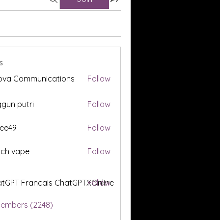
s
ova Communications
Follow
gun putri
Follow
ee49
Follow
tch vape
Follow
tGPT Francais ChatGPTXOnline
Follow
Members (2248)