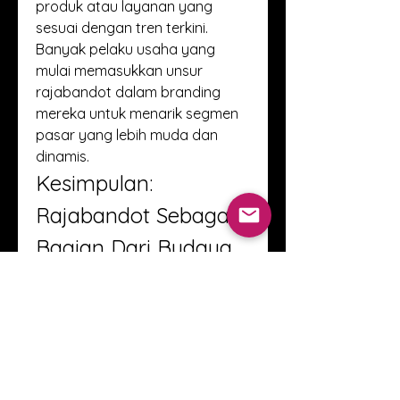
produk atau layanan yang 
sesuai dengan tren terkini. 
Banyak pelaku usaha yang 
mulai memasukkan unsur 
rajabandot dalam branding 
mereka untuk menarik segmen 
pasar yang lebih muda dan 
dinamis.
Kesimpulan: 
Rajabandot Sebagai 
Bagian Dari Budaya 
Digital
Secara keseluruhan, rajabandot 
adalah contoh nyata 
bagaimana budaya digital terus 
berkembang dengan cepat dan 
dinamis. Istilah ini bukan hanya 