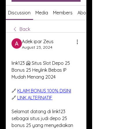
Discussion
Media
Members
About
Back
Adek ipar Zeus
August 23, 2024
link123 🥶 Situs Slot Depo 25 
Bonus 25 Heylink Bebas IP 
Mudah Menang 2024
🔗 
KLAIM BONUS 100% DISINI
🔗 
LINK ALTERNATIF
Selamat datang di link123 
sebagai situs judi depo 25 
bonus 25 yang menyediakan 