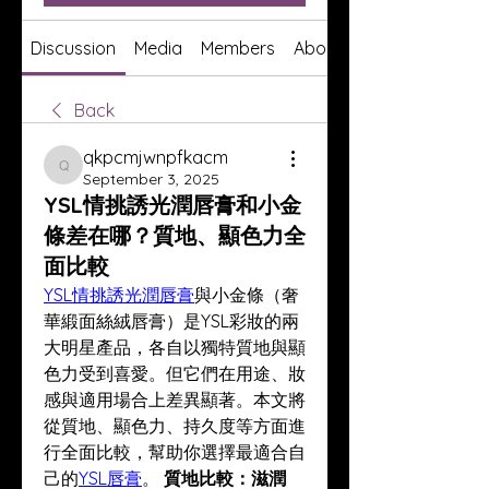
Discussion
Media
Members
About
Back
qkpcmjwnpfkacm
qkpcmjwnpfkacm
September 3, 2025
YSL情挑誘光潤唇膏和小金
條差在哪？質地、顯色力全
面比較
YSL情挑誘光潤唇膏
與小金條（奢
華緞面絲絨唇膏）是YSL彩妝的兩
大明星產品，各自以獨特質地與顯
色力受到喜愛。但它們在用途、妝
感與適用場合上差異顯著。本文將
從質地、顯色力、持久度等方面進
行全面比較，幫助你選擇最適合自
己的
YSL唇膏
。 
質地比較：滋潤