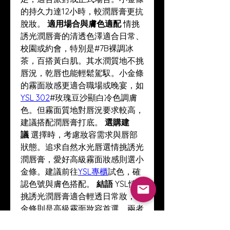
的持久力達12小時，較潤唇膏更抗
脫妝。 
適用場合與膚色適配
 情挑
誘光潤唇膏的清透色澤適合日常、
校園或約會，特別是#7B裸調冰
茶，百搭黃白肌。其水潤質地不挑
唇況，乾唇也能輕鬆駕馭。小金條
的霧面妝感更適合職場或晚宴，如
YSL 302
#玫瑰豆沙顯白冷色調膚
色。但霧面質地對唇況要求較高，
建議搭配潤唇膏打底。 
選購建
議
 選擇時，考慮妝容需求與唇部
狀態。追求自然水光唇選情挑誘光
潤唇膏，愛好高級霧面妝感則選小
金條。建議前往
YSL專櫃
試色，確
認色號與膚色搭配。 
結語
 YSL情
挑誘光潤唇膏適合輕透日常妝，小
金條則是高級霧面妝容首選。兩者
各有千秋，依據場合與喜好選擇即