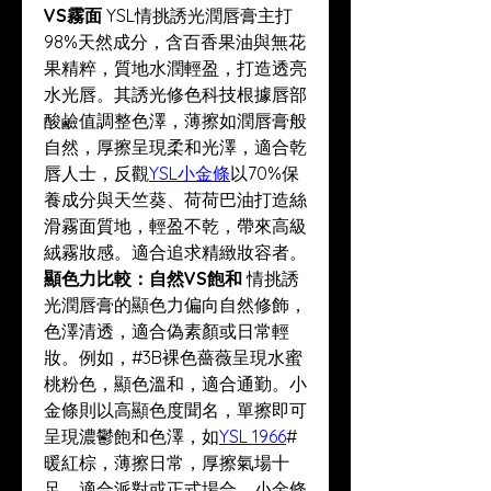
VS霧面
 YSL情挑誘光潤唇膏主打
98%天然成分，含百香果油與無花
果精粹，質地水潤輕盈，打造透亮
水光唇。其誘光修色科技根據唇部
酸鹼值調整色澤，薄擦如潤唇膏般
自然，厚擦呈現柔和光澤，適合乾
唇人士，反觀
YSL小金條
以70%保
養成分與天竺葵、荷荷巴油打造絲
滑霧面質地，輕盈不乾，帶來高級
絨霧妝感。適合追求精緻妝容者。
顯色力比較：自然VS飽和
 情挑誘
光潤唇膏的顯色力偏向自然修飾，
色澤清透，適合偽素顏或日常輕
妝。例如，#3B裸色薔薇呈現水蜜
桃粉色，顯色溫和，適合通勤。小
金條則以高顯色度聞名，單擦即可
呈現濃鬱飽和色澤，如
YSL 1966
#
暖紅棕，薄擦日常，厚擦氣場十
足，適合派對或正式場合。小金條