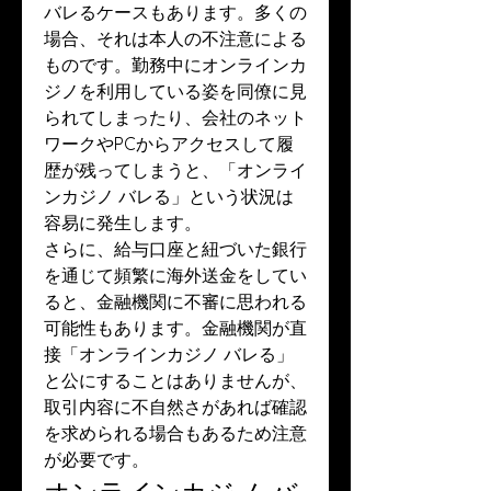
バレるケースもあります。多くの
場合、それは本人の不注意による
ものです。勤務中にオンラインカ
ジノを利用している姿を同僚に見
られてしまったり、会社のネット
ワークやPCからアクセスして履
歴が残ってしまうと、「オンライ
ンカジノ バレる」という状況は
容易に発生します。
さらに、給与口座と紐づいた銀行
を通じて頻繁に海外送金をしてい
ると、金融機関に不審に思われる
可能性もあります。金融機関が直
接「オンラインカジノ バレる」
と公にすることはありませんが、
取引内容に不自然さがあれば確認
を求められる場合もあるため注意
が必要です。