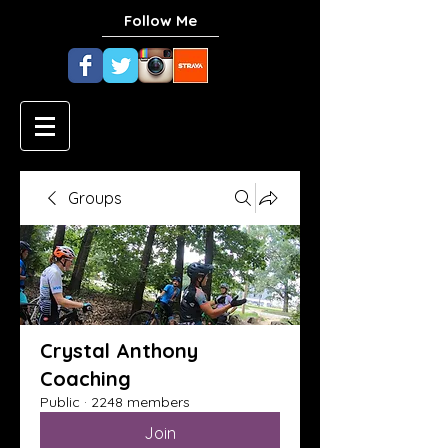
Follow Me
Groups
Crystal Anthony
Coaching
Public
·
2248 members
Join