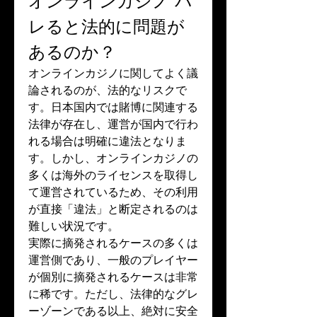
オンラインカジノ バ
レると法的に問題が
あるのか？
オンラインカジノに関してよく議
論されるのが、法的なリスクで
す。日本国内では賭博に関連する
法律が存在し、運営が国内で行わ
れる場合は明確に違法となりま
す。しかし、オンラインカジノの
多くは海外のライセンスを取得し
て運営されているため、その利用
が直接「違法」と断定されるのは
難しい状況です。
実際に摘発されるケースの多くは
運営側であり、一般のプレイヤー
が個別に摘発されるケースは非常
に稀です。ただし、法律的なグレ
ーゾーンである以上、絶対に安全