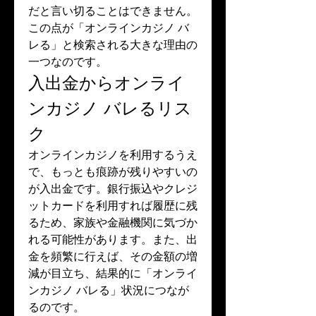
だと言い切ることはできません。
この点が「オンラインカジノ バ
レる」と検索される大きな理由の
一つなのです。
入出金からオンライ
ンカジノ バレるリス
ク
オンラインカジノを利用するうえ
で、もっとも痕跡が残りやすいの
が入出金です。銀行振込やクレジ
ットカードを利用すれば履歴に残
るため、家族や金融機関に気づか
れる可能性があります。また、出
金を頻繁に行えば、その金額の増
減が目立ち、結果的に「オンライ
ンカジノ バレる」状況につなが
るのです。