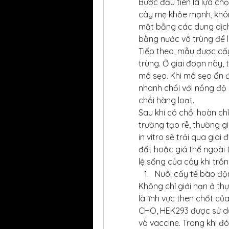
Bước đầu tiên là lựa ch
cây mẹ khỏe mạnh, khôn
mặt bằng các dung dịch 
bằng nước vô trùng để 
Tiếp theo, mẫu được cấy
trùng. Ở giai đoạn này,
mô sẹo. Khi mô sẹo ổn 
nhanh chồi với nồng độ 
chồi hàng loạt.
Sau khi có chồi hoàn ch
trường tạo rễ, thường gi
in vitro sẽ trải qua gia
đất hoặc giá thể ngoài t
lệ sống của cây khi trồn
Nuôi cấy tế bào độ
Không chỉ giới hạn ở thự
là lĩnh vực then chốt củ
CHO, HEK293 được sử dụn
và vaccine. Trong khi đ