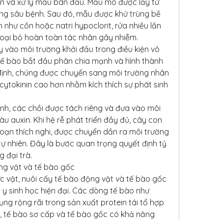
ọn và xử lý mẫu ban đầu. Mẫu mô được lấy từ 
g sâu bệnh. Sau đó, mẫu được khử trùng bề 
như cồn hoặc natri hypoclorit, rửa nhiều lần 
loại bỏ hoàn toàn tác nhân gây nhiễm.
 vào môi trường khởi đầu trong điều kiện vô 
 tế bào bắt đầu phân chia mạnh và hình thành 
định, chúng được chuyển sang môi trường nhân 
cytokinin cao hơn nhằm kích thích sự phát sinh 
ỉnh, các chồi được tách riêng và đưa vào môi 
àu auxin. Khi hệ rễ phát triển đầy đủ, cây con 
i đoạn thích nghi, được chuyển dần ra môi trường 
ự nhiên. Đây là bước quan trọng quyết định tỷ 
g đại trà.
ng vật và tế bào gốc
c vật, nuôi cấy tế bào động vật và tế bào gốc 
a y sinh học hiện đại. Các dòng tế bào như 
g rộng rãi trong sản xuất protein tái tổ hợp 
ó, tế bào sơ cấp và tế bào gốc có khả năng 