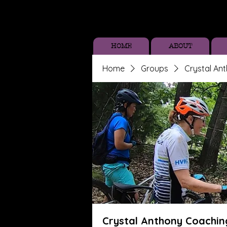
HOME
ABOUT
Home
Groups
Crystal An
Crystal Anthony Coachin