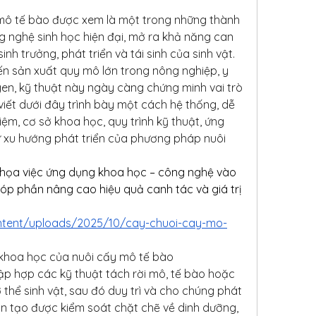
ô tế bào được xem là một trong những thành 
 nghệ sinh học hiện đại, mở ra khả năng can 
inh trưởng, phát triển và tái sinh của sinh vật. 
n sản xuất quy mô lớn trong nông nghiệp, y 
en, kỹ thuật này ngày càng chứng minh vai trò 
viết dưới đây trình bày một cách hệ thống, dễ 
iệm, cơ sở khoa học, quy trình kỹ thuật, ứng 
 xu hướng phát triển của phương pháp nuôi 
 họa việc ứng dụng khoa học – công nghệ vào 
óp phần nâng cao hiệu quả canh tác và giá trị 
ontent/uploads/2025/10/cay-chuoi-cay-mo-
 khoa học của nuôi cấy mô tế bào
ập hợp các kỹ thuật tách rời mô, tế bào hoặc 
thể sinh vật, sau đó duy trì và cho chúng phát 
ân tạo được kiểm soát chặt chẽ về dinh dưỡng, 