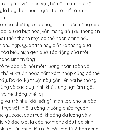
Trong lĩnh vực thực vật, từ một mảnh mô rất 
 lá hay thân non, người ta có thể tái sinh 
nh.
õi của phương pháp này là tính toàn năng của 
bào, dù đã biệt hóa, vẫn mang đầy đủ thông tin 
hát triển thành một cá thể hoàn chỉnh nếu 
n phù hợp. Quá trình này diễn ra thông qua 
hòa biểu hiện gen dưới tác động của môi 
one sinh trưởng.
ô tế bào đòi hỏi môi trường hoàn toàn vô 
t nhỏ vi khuẩn hoặc nấm xâm nhập cũng có thể 
y. Do đó, kỹ thuật này gắn liền với hệ thống 
rùng và các quy trình khử trùng nghiêm ngặt.
 và hệ thống thiết bị
g vai trò như “đất sống” nhân tạo cho tế bào 
ới thực vật, môi trường thường chứa nguồn 
c glucose, các muối khoáng đa lượng và vi 
id và đặc biệt là các hormone điều hòa sinh 
kinin. Tùy mục tiêu nuôi cấy mà tỷ lệ hormone 