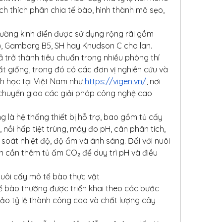
ch thích phân chia tế bào, hình thành mô sẹo, 
ường kinh điển được sử dụng rộng rãi gồm 
, Gamborg B5, SH hay Knudson C cho lan. 
trở thành tiêu chuẩn trong nhiều phòng thí 
t giống, trong đó có các đơn vị nghiên cứu và 
h học tại Việt Nam như
https://vigen.vn/
, nơi 
 chuyển giao các giải pháp công nghệ cao 
 là hệ thống thiết bị hỗ trợ, bao gồm tủ cấy 
 nồi hấp tiệt trùng, máy đo pH, cân phân tích, 
soát nhiệt độ, độ ẩm và ánh sáng. Đối với nuôi 
 cần thêm tủ ấm CO₂ để duy trì pH và điều 
nuôi cấy mô tế bào thực vật
ế bào thường được triển khai theo các bước 
 tỷ lệ thành công cao và chất lượng cây 