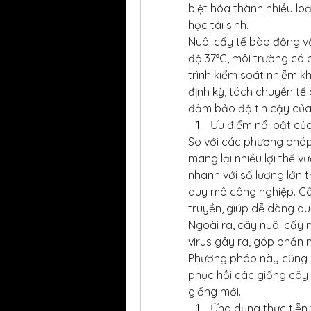
biệt hóa thành nhiều lo
học tái sinh.
Nuôi cấy tế bào động vậ
độ 37°C, môi trường có 
trình kiểm soát nhiễm k
định kỳ, tách chuyền tế 
đảm bảo độ tin cậy của
Ưu điểm nổi bật củ
So với các phương pháp
mang lại nhiều lợi thế vư
nhanh với số lượng lớn 
quy mô công nghiệp. Cây
truyền, giúp dễ dàng qu
Ngoài ra, cây nuôi cấy 
virus gây ra, góp phần 
Phương pháp này cũng r
phục hồi các giống cây 
giống mới.
Ứng dụng thực tiễn