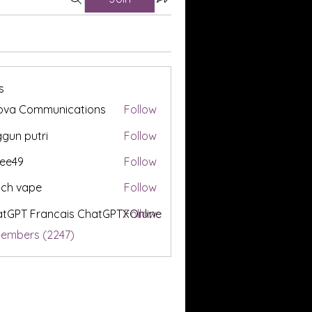
s
ova Communications
Follow
gun putri
Follow
ee49
Follow
tch vape
Follow
tGPT Francais ChatGPTXOnline
Follow
Members (2247)