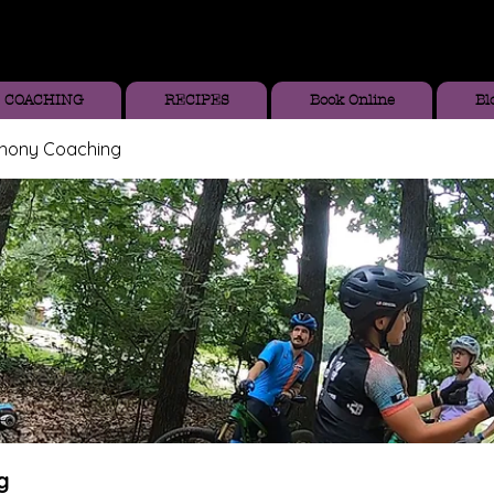
COACHING
RECIPES
Book Online
Bl
thony Coaching
g