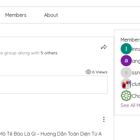
Members
About
Member
Inn
he group along with
5 others
.
ang
6 Views
ssn
ssnee49
clu
Cha
See All 
ô Tế Bào Là Gì – Hướng Dẫn Toàn Diện Từ A 