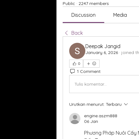
Public
·
2247 members
Discussion
Media
Back
Deepak Jangid
January 6, 2026
·
joined t
0
1 Comment
Tulis komentar...
Urutkan menurut:
Terbaru
engine.aszm888
06 Jan
Phương Pháp Nuôi Cấy M