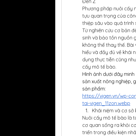
Đến Z
Phương pháp nuôi cấy m
tựu quan trọng của công
thiệp sâu vào quá trình s
Từ nghiên cứu cơ bản đế
sinh và bảo tồn nguồn g
không thể thay thế. Bài 
hiểu và đầy đủ về khái n
dụng thực tiễn cũng như
cấy mô tế bào.
Hình ảnh dưới đây minh
sản xuất nông nghiệp, g
sản phẩm:
https://vigen.vn/wp-c
tai-vigen_11zon.webp
Khái niệm và cơ sở
Nuôi cấy mô tế bào là t
cơ quan sống ra khỏi cơ 
triển trong điều kiện nh