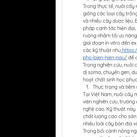
Trong thực tế, nuôi cấy
giống các loại cây trồng 
và nhiều cây dược liệu. 
pháp canh tác hiện đại,
ruộng nhằm tối ưu năng su
giai đoạn in vitro đến e
các kỹ thuật như
https:
pho-bien-hien-nay/
 để 
Trong nghiên cứu, nuôi 
dị soma, chuyển gen, du
hoạt chất sinh học phụ
Thực trạng và tiềm 
Tại Việt Nam, nuôi cấy m
viện nghiên cứu, trường
nghệ cao. Kỹ thuật này
chất lượng cao cho sản 
nhiều loài cây bản địa v
Trong bối cảnh nông ngh