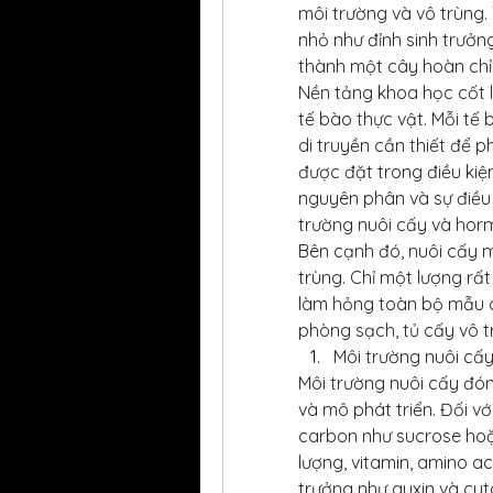
môi trường và vô trùng. 
nhỏ như đỉnh sinh trưởng,
thành một cây hoàn chỉ
Nền tảng khoa học cốt l
tế bào thực vật. Mỗi tế 
di truyền cần thiết để p
được đặt trong điều kiệ
nguyên phân và sự điều 
trường nuôi cấy và horm
Bên cạnh đó, nuôi cấy m
trùng. Chỉ một lượng rấ
làm hỏng toàn bộ mẫu cấ
phòng sạch, tủ cấy vô t
Môi trường nuôi cấy
Môi trường nuôi cấy đón
và mô phát triển. Đối v
carbon như sucrose hoặ
lượng, vitamin, amino ac
trưởng như auxin và cyto