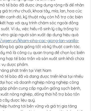
 mô tế bào đã được ứng dụng rộng rãi để nhân 
giá trị như chuối, khoai tây, mía, lan, hoa cúc 
Bên cạnh đó, kỹ thuật này còn hỗ trợ các biện 
 kết hợp với quy trình chăm sóc ngoài đồng 
ất. Ví dụ, việc hiểu rõ sinh lý cây trồng từ 
x vitro giúp người sản xuất áp dụng hiệu quả 
//vigen.vn/kham-pha-cac-giong-lan-vanilla-
đồng bộ giữa giống tốt và kỹ thuật canh tác.
cấy mô là công cụ quan trọng để chọn lọc biến 
ng hợp tế bào trần và sản xuất sinh khối chứa 
c vụ dược phẩm.
năng phát triển tại Việt Nam
ô tế bào đã và đang được triển khai tại nhiều 
 đại học và doanh nghiệp nông nghiệp công 
 góp phần cung cấp nguồn giống sạch bệnh, 
xuất nông nghiệp, đồng thời hỗ trợ bảo tồn 
à cây dược liệu quý.
iệp hướng tới bền vững và giá trị gia tăng 