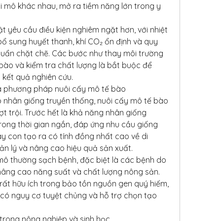
ại mô khác nhau, mở ra tiềm năng lớn trong y 
t yêu cầu điều kiện nghiêm ngặt hơn, với nhiệt 
bổ sung huyết thanh, khí CO₂ ổn định và quy 
huẩn chặt chẽ. Các bước như thay môi trường 
bào và kiểm tra chất lượng là bắt buộc để 
 kết quả nghiên cứu.
a phương pháp nuôi cấy mô tế bào
 nhân giống truyền thống, nuôi cấy mô tế bào 
ợt trội. Trước hết là khả năng nhân giống 
trong thời gian ngắn, đáp ứng nhu cầu giống 
 con tạo ra có tính đồng nhất cao về di 
ản lý và nâng cao hiệu quả sản xuất.
mô thường sạch bệnh, đặc biệt là các bệnh do 
nâng cao năng suất và chất lượng nông sản. 
ất hữu ích trong bảo tồn nguồn gen quý hiếm, 
có nguy cơ tuyệt chủng và hỗ trợ chọn tạo 
 trong nông nghiệp và sinh học