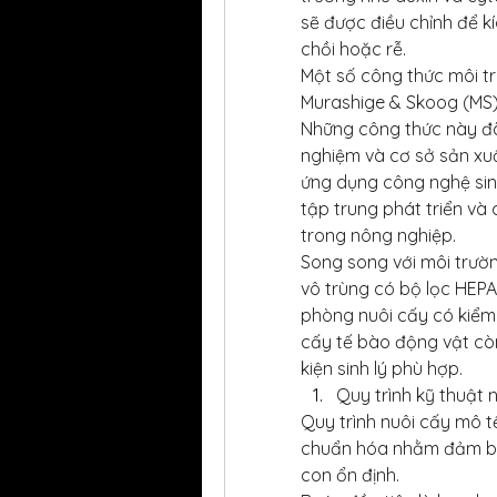
sẽ được điều chỉnh để kí
chồi hoặc rễ.
Một số công thức môi tr
Murashige & Skoog (MS)
Những công thức này đã 
nghiệm và cơ sở sản xuấ
ứng dụng công nghệ sin
tập trung phát triển và
trong nông nghiệp.
Song song với môi trường
vô trùng có bộ lọc HEPA,
phòng nuôi cấy có kiểm 
cấy tế bào động vật còn
kiện sinh lý phù hợp.
Quy trình kỹ thuật 
Quy trình nuôi cấy mô t
chuẩn hóa nhằm đảm bảo
con ổn định.