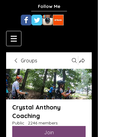
Follow Me
Groups
Crystal Anthony
Coaching
Public
·
2246 members
Join