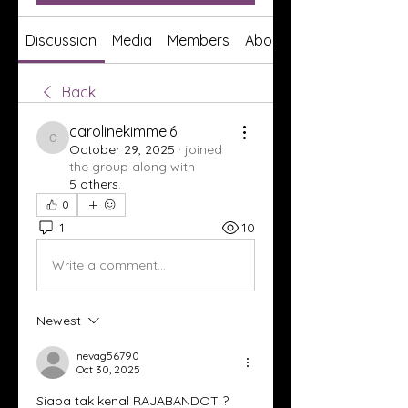
Discussion
Media
Members
About
Back
carolinekimmel6
carolinekimmel6
October 29, 2025
·
joined
the group along with
5 others
.
0
1
10
Write a comment...
Newest
nevag56790
Oct 30, 2025
Siapa tak kenal RAJABANDOT ? 