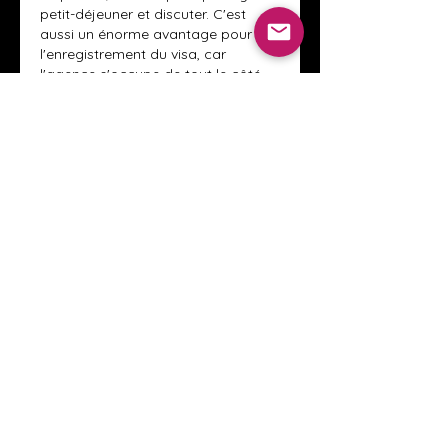
petit-déjeuner et discuter. C'est 
aussi un énorme avantage pour 
l'enregistrement du visa, car 
l'agence s'occupe de tout le côté 
administratif avec l'hôte. C’est la 
meilleure façon de briser la glace 
avec la culture russe, les gens sont 
d'une générosité incroyable quand 
on rentre dans leur foyer !
Лайк
Ответить
Показать больше ответов
About
Welcome to the Crystal Anthony
Coaching online group! This i
...
Read more
Members