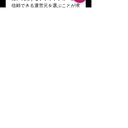
信頼できる運営元を選ぶことが求
められます。ライブ カジノはリ
アルさが魅力であるからこそ、安
心して遊べる環境を選ぶことがプ
レイヤーの責任とも言えるでしょ
う。
ライブ カジノが
もたらす未来
ライブ カジノは単なる一時的な
ブームではなく、オンラインエン
ターテインメントの新しい形とし
て定着しつつあります。映像技術
や通信環境がますます進化してい
ることから、今後はさらに臨場感
やインタラクションが強化され、
仮想現実や拡張現実と融合した次