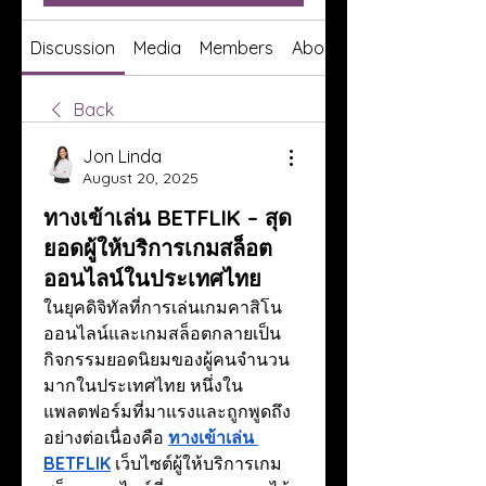
Discussion
Media
Members
About
Back
Jon Linda
August 20, 2025
ทางเข้าเล่น BETFLIK – สุด
ยอดผู้ให้บริการเกมสล็อต
ออนไลน์ในประเทศไทย
ในยุคดิจิทัลที่การเล่นเกมคาสิโน
ออนไลน์และเกมสล็อตกลายเป็น
กิจกรรมยอดนิยมของผู้คนจำนวน
มากในประเทศไทย หนึ่งใน
แพลตฟอร์มที่มาแรงและถูกพูดถึง
อย่างต่อเนื่องคือ 
ทางเข้าเล่น 
BETFLIK
 เว็บไซต์ผู้ให้บริการเกม