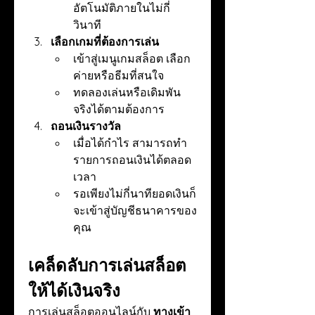
อัตโนมัติภายในไม่กี่
วินาที
เลือกเกมที่ต้องการเล่น
เข้าสู่เมนูเกมสล็อต เลือก
ค่ายหรือธีมที่สนใจ
ทดลองเล่นหรือเดิมพัน
จริงได้ตามต้องการ
ถอนเงินรางวัล
เมื่อได้กำไร สามารถทำ
รายการถอนเงินได้ตลอด
เวลา
รอเพียงไม่กี่นาทียอดเงินก็
จะเข้าสู่บัญชีธนาคารของ
คุณ
เคล็ดลับการเล่นสล็อต
ให้ได้เงินจริง
การเล่นสล็อตออนไลน์กับ 
ทางเข้า