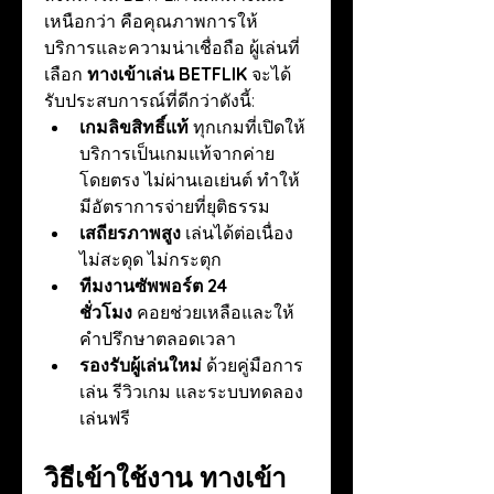
เหนือกว่า คือคุณภาพการให้
บริการและความน่าเชื่อถือ ผู้เล่นที่
เลือก 
ทางเข้าเล่น BETFLIK
 จะได้
รับประสบการณ์ที่ดีกว่าดังนี้:
เกมลิขสิทธิ์แท้
 ทุกเกมที่เปิดให้
บริการเป็นเกมแท้จากค่าย
โดยตรง ไม่ผ่านเอเย่นต์ ทำให้
มีอัตราการจ่ายที่ยุติธรรม
เสถียรภาพสูง
 เล่นได้ต่อเนื่อง 
ไม่สะดุด ไม่กระตุก
ทีมงานซัพพอร์ต 24 
ชั่วโมง
 คอยช่วยเหลือและให้
คำปรึกษาตลอดเวลา
รองรับผู้เล่นใหม่
 ด้วยคู่มือการ
เล่น รีวิวเกม และระบบทดลอง
เล่นฟรี
วิธีเข้าใช้งาน ทางเข้า